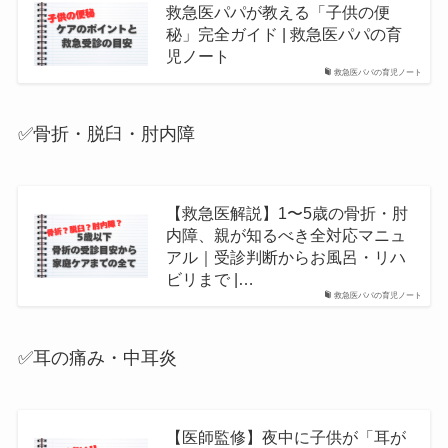
救急医パパが教える「子供の便
秘」完全ガイド | 救急医パパの育
児ノート
救急医パパの育児ノート
✅骨折・脱臼・肘内障
【救急医解説】1〜5歳の骨折・肘
内障、親が知るべき全対応マニュ
アル｜受診判断からお風呂・リハ
ビリまで |…
救急医パパの育児ノート
✅耳の痛み・中耳炎
【医師監修】夜中に子供が「耳が