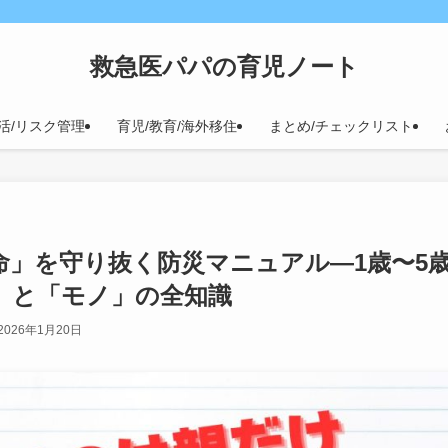
救急医パパの育児ノート
活/リスク管理
育児/教育/海外移住
まとめ/チェックリスト
命」を守り抜く防災マニュアル—1歳〜5
」と「モノ」の全知識
2026年1月20日