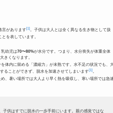
[1]
格言があります
。子供は大人とは全く異なる生き物として扱
ことを表しています。
、乳幼児は
70〜80%
が水分です。つまり、水分喪失が体重全体
大きくなります。
分を体内に留める「濃縮力」が未熟です。水不足の状況でも、
[1]
することができず、脱水を加速させてしまいます
。
ため、暑い場所では大人より早く熱を吸収し、寒い場所では急
、子供はすでに脱水の一歩手前にいます。親の感覚ではな