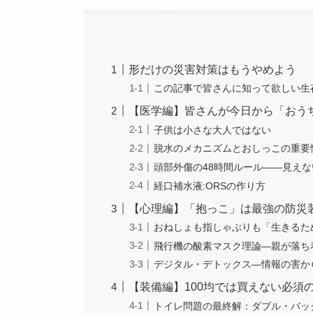
形だけの災害対策はもうやめよう
この記事で皆さんに知って欲しい生
【医学編】皆さんが今日から「おう
子供は小さな大人ではない
脱水のメカニズムとおしっこの重要
頭部外傷の48時間ルール——見え
経口補水液:ORSの作り方
【心理編】「抱っこ」は最強の防災
おねしょも指しゃぶりも「生きるた
飛行機の酸素マスク理論—親が落ち
デジタル・デトックス—情報の害か
【装備編】100均では買えない必須
トイレ問題の最終解：ダブル・バッ