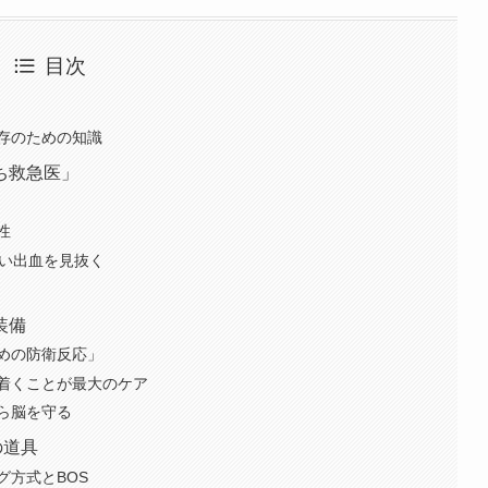
目次
存のための知識
ち救急医」
性
ない出血を見抜く
装備
めの防衛反応」
着くことが最大のケア
ら脳を守る
の道具
グ方式とBOS