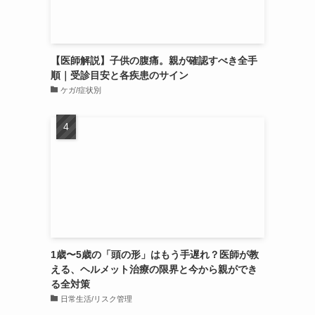
【医師解説】子供の腹痛。親が確認すべき全手
順｜受診目安と各疾患のサイン
ケガ/症状別
1歳〜5歳の「頭の形」はもう手遅れ？医師が教
える、ヘルメット治療の限界と今から親ができ
る全対策
日常生活/リスク管理