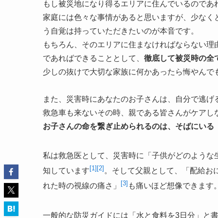
もし被災地になり得るエリアに住んでいるのであ
家庭には色々な事情があると思いますが、少なく
う自覚は持っていただきたいのが本音です。
もちろん、そのエリアに住まなければならない理
であればできることとして、
徹底して被災時の全
少しの抜けで大切な家族に何かあったら悔やんで
また、災害時にあなたのお子さんは、自分で逃げ
救急車も来ないその時、親である皆さんがケアし
お子さんの命を繋ぎ止められるのは、そばにいる
私は救急医として、災害時に「子供がどのような
[1]
[2]
知しています
。そして父親として、「配給お
[3]
れた時の視線の痛さ」
も痛いほど想像できます
一般的な防災ガイドには「水と食料を3日分」と