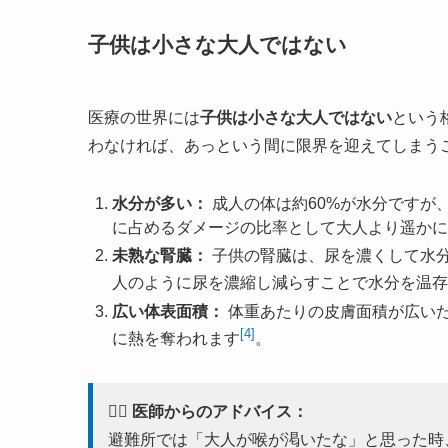
子供は小さな大人ではない
医療の世界には
子供は小さな大人ではない
という
わなければ、あっという間に限界を迎えてしまう
水分が多い：
成人の体は約60%が水分ですが
に占めるダメージの比率として大人より遥かに
未熟な腎臓：
子供の腎臓は、尿を濃くして水
人のように尿を濃縮し減らすことで水分を温存
広い体表面積：
体重あたりの皮膚面積が広い
[4]
に熱を奪われます
。
👨‍⚕️ 医師からのアドバイス：
避難所では「大人が喉が渇いたな」と思った時