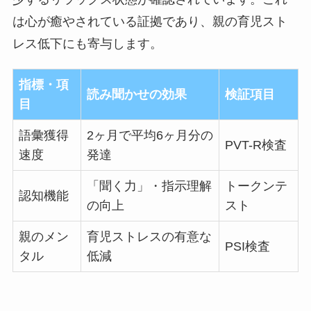
は心が癒やされている証拠であり、親の育児スト
レス低下にも寄与します。
指標・項
読み聞かせの効果
検証項目
目
語彙獲得
2ヶ月で平均6ヶ月分の
PVT-R検査
速度
発達
「聞く力」・指示理解
トークンテ
認知機能
の向上
スト
親のメン
育児ストレスの有意な
PSI検査
タル
低減