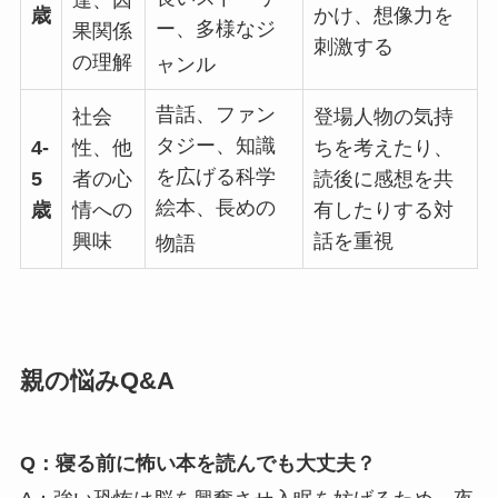
達、因
歳
かけ、想像力を
ー、多様なジ
果関係
刺激する
の理解
ャンル
昔話、ファン
社会
登場人物の気持
タジー、知識
4-
性、他
ちを考えたり、
を広げる科学
5
者の心
読後に感想を共
絵本、長めの
歳
情への
有したりする対
興味
話を重視
物語
親の悩みQ&A
Q：寝る前に怖い本を読んでも大丈夫？