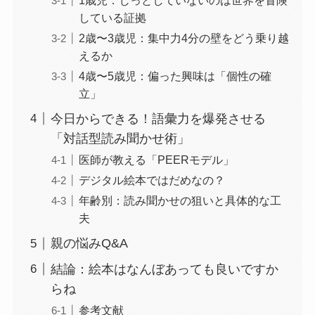
1歳児：じっとしていないのは世界を冒険
している証拠
2歳〜3歳児：集中力4分の壁をどう乗り越
えるか
4歳〜5歳児：偏った興味は「個性の確
立」
今日からできる！語彙力を爆発させる
「対話型読み聞かせ術」
医師が教える「PEERモデル」
デジタル絵本ではだめなの？
年齢別：読み聞かせの狙いと具体的な工
夫
親の悩みQ&A
結論：絵本はなんぼあっても良いですか
らね
参考文献