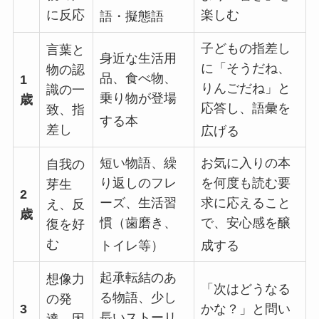
に反応
楽しむ
語・擬態語
子どもの指差し
言葉と
身近な生活用
に「そうだね、
物の認
品、食べ物、
1
りんごだね」と
識の一
乗り物が登場
歳
応答し、語彙を
致、指
する本
差し
広げる
短い物語、繰
お気に入りの本
自我の
り返しのフレ
を何度も読む要
芽生
2
ーズ、生活習
求に応えること
え、反
歳
慣（歯磨き、
で、安心感を醸
復を好
む
トイレ等）
成する
起承転結のあ
想像力
「次はどうなる
る物語、少し
の発
3
かな？」と問い
長いストーリ