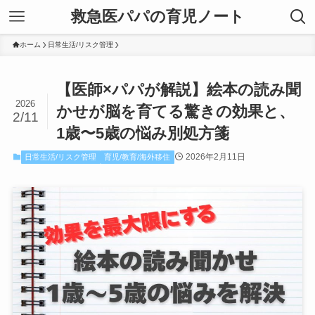
救急医パパの育児ノート
ホーム
日常生活/リスク管理
【医師×パパが解説】絵本の読み聞
2026
かせが脳を育てる驚きの効果と、
2/11
1歳〜5歳の悩み別処方箋
2026年2月11日
日常生活/リスク管理
育児/教育/海外移住