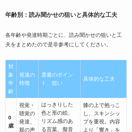
年齢別：読み聞かせの狙いと具体的な工夫
各年齢や発達時期ごとに、読み聞かせの狙いと工
夫をまとめたので是非参考にしてください。
対
象
発達の
選書のポイン
具体的な工夫
年
特徴
ト、狙い
齢
はっきりした
視覚・
膝の上で抱っこ
色と形の絵、
聴覚の
し、スキンシッ
0
リズム感のあ
発達、
プを重視。内容
歳
る言葉、擬音
親の声
より「響き」を