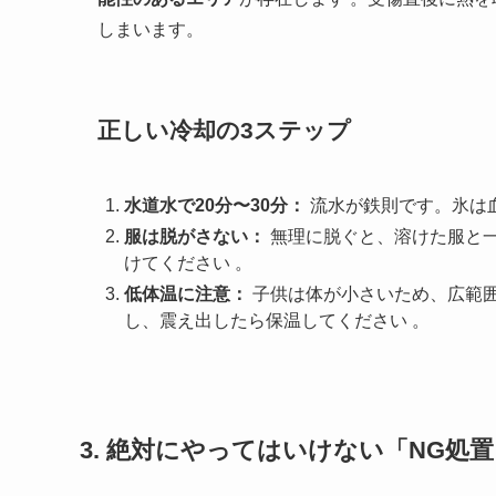
しまいます。
正しい冷却の3ステップ
水道水で20分〜30分：
流水が鉄則です。氷は
服は脱がさない：
無理に脱ぐと、溶けた服と
けてください
。
低体温に注意：
子供は体が小さいため、広範
し、震え出したら保温してください
。
3. 絶対にやってはいけない「NG処