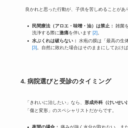
良かれと思った行動が、子供を苦しめることがあ
民間療法（アロエ・味噌・油）は禁止：
雑菌
洗浄する際に
激痛
を伴います
[2]
。
水ぶくれは破らない：
水疱の膜は「最高の生
[3]
。自然に敗れた場合はそのままにしておけば
4. 病院選びと受診のタイミング
「きれいに治したい」なら、
形成外科（けいせい
「傷と変形」のスペシャリストだからです。
夜間の場合：
痛みが強く水分が取れない、ま