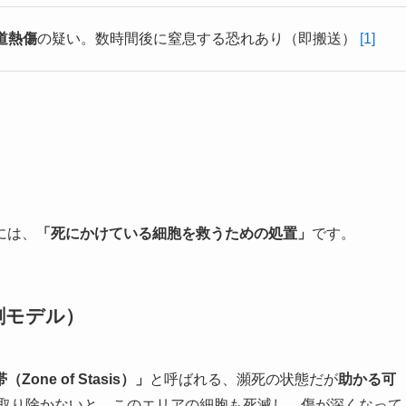
道熱傷
の疑い。数時間後に窒息する恐れあり（即搬送）
[1]
には、
「死にかけている細胞を救うための処置」
です。
創モデル）
Zone of Stasis）」
と呼ばれる、瀕死の状態だが
助かる可
取り除かないと、このエリアの細胞も死滅し、傷が深くなって