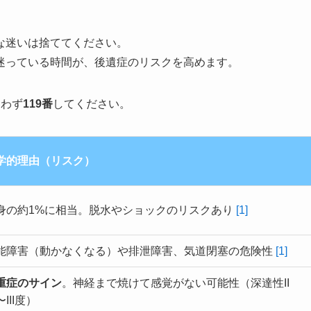
な迷いは捨ててください。
迷っている時間が、後遺症のリスクを高めます。
らわず
119番
してください。
学的理由（リスク）
身の約1%に相当。脱水やショックのリスクあり
[1]
能障害（動かなくなる）や排泄障害、気道閉塞の危険性
[1]
重症のサイン
。神経まで焼けて感覚がない可能性（深達性II
III度）