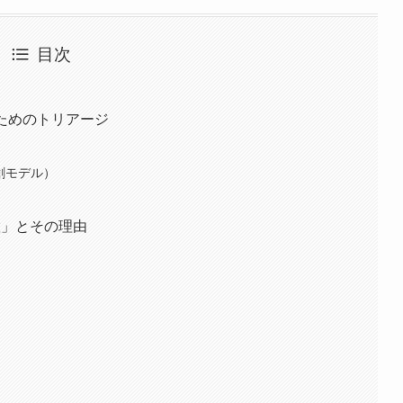
目次
るためのトリアージ
傷創モデル）
置」とその理由