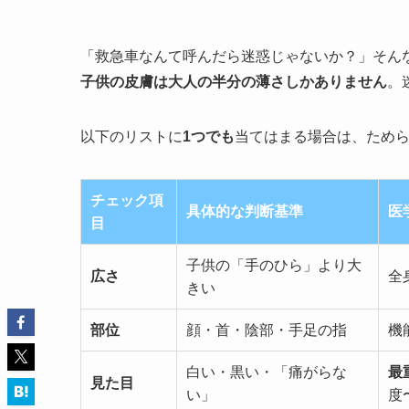
「救急車なんて呼んだら迷惑じゃないか？」そん
子供の皮膚は大人の半分の薄さしかありません
。
以下のリストに
1つでも
当てはまる場合は、ため
チェック項
具体的な判断基準
医
目
子供の「手のひら」より大
広さ
全
きい
部位
顔・首・陰部・手足の指
機
白い・黒い・「痛がらな
最
見た目
い」
度〜