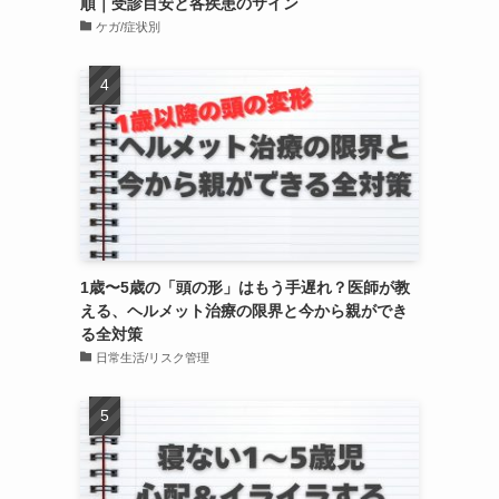
順｜受診目安と各疾患のサイン
ケガ/症状別
1歳〜5歳の「頭の形」はもう手遅れ？医師が教
える、ヘルメット治療の限界と今から親ができ
る全対策
日常生活/リスク管理