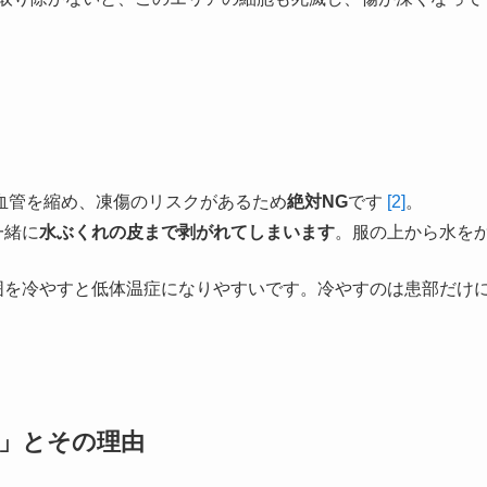
血管を縮め、凍傷のリスクがあるため
絶対NG
です
[2]
。
一緒に
水ぶくれの皮まで剥がれてしまいます
。服の上から水を
囲を冷やすと低体温症になりやすいです。冷やすのは患部だけ
置」とその理由