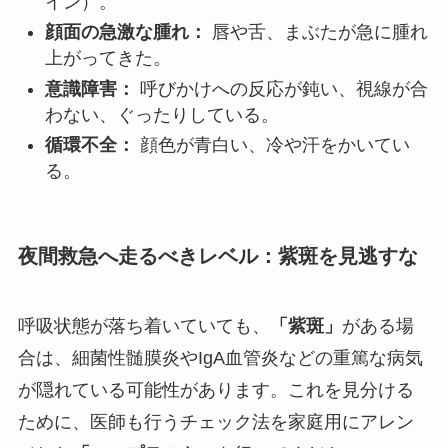
イン）。
顔面の急激な腫れ：
唇や舌、まぶたが急に腫れ
上がってきた。
意識障害：
呼びかけへの反応が鈍い、視線が合
わない、ぐったりしている。
循環不全：
顔色が青白い、冷や汗をかいてい
る。
夜間救急へ走るべきレベル：紫斑を見逃すな
呼吸状態が落ち着いていても、
「紫斑」
がある場
合は、細菌性髄膜炎やIgA血管炎などの重篤な病気
が隠れている可能性があります。これを見分ける
ために、医師も行うチェック法を家庭用にアレン