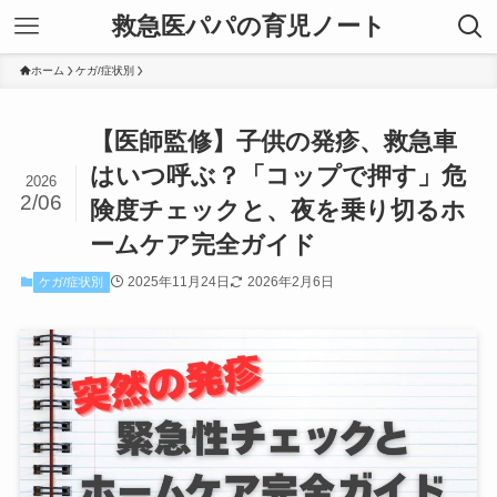
救急医パパの育児ノート
ホーム
ケガ/症状別
【医師監修】子供の発疹、救急車
はいつ呼ぶ？「コップで押す」危
2026
2/06
険度チェックと、夜を乗り切るホ
ームケア完全ガイド
2025年11月24日
2026年2月6日
ケガ/症状別