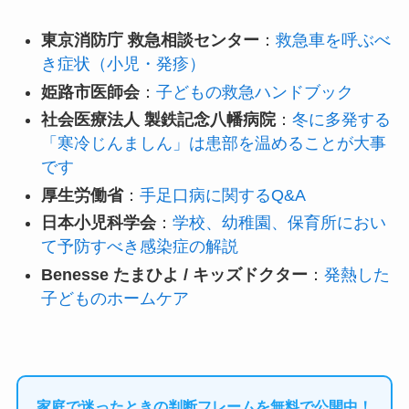
東京消防庁 救急相談センター
：
救急車を呼ぶべ
き症状（小児・発疹）
姫路市医師会
：
子どもの救急ハンドブック
社会医療法人 製鉄記念八幡病院
：
冬に多発する
「寒冷じんましん」は患部を温めることが大事
です
厚生労働省
：
手足口病に関するQ&A
日本小児科学会
：
学校、幼稚園、保育所におい
て予防すべき感染症の解説
Benesse たまひよ / キッズドクター
：
発熱した
子どものホームケア
家庭で迷ったときの判断フレームを無料で公開中！