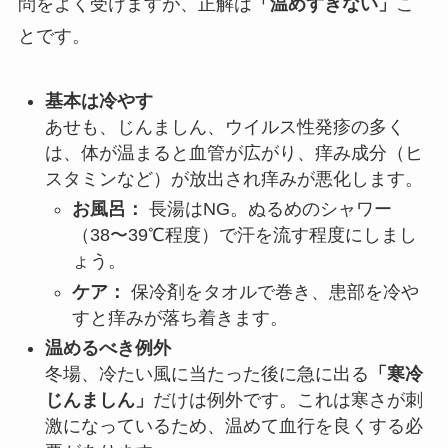
問をよく受けますが、正解は
「温めすぎない」
こ
とです。
基本は冷やす
あせも、じんましん、ウイルス性発疹の多く
は、体が温まると血管が広がり、痒み成分（ヒ
スタミンなど）が放出され痒みが悪化します。
お風呂：
長湯はNG。ぬるめのシャワー
（38〜39℃程度）で汗を流す程度にしまし
ょう。
ケア：
保冷剤をタオルで巻き、患部を冷や
すと痒みが落ち着きます。
温めるべき例外
冬場、冷たい風に当たった後に急に出る
「寒冷
じんましん」
だけは例外です。これは寒さが刺
激になっているため、温めて血行を良くする必