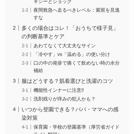
キシーとショック
夜間救急へ走るべきレベル：紫斑を見逃
すな
多くの場合はコレ！「おうちで様子見」
の判断基準とケア
あわてなくて大丈夫なサイン
「冷やす」vs「温める」の使い分け
口の中の発疹で痛くて飲めない時の水分
補給
服はどうする？肌着選びと洗濯のコツ
機能性インナーに注意!!
洗剤残りが痒みの犯人かも？
いつから登園できる？パパ・ママへの感
染対策
保育園・学校の登園基準（厚労省ガイド