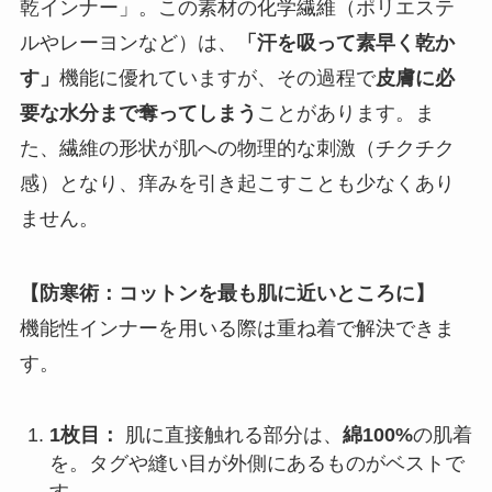
乾インナー」。この素材の化学繊維（ポリエステ
ルやレーヨンなど）は、
「汗を吸って素早く乾か
す」
機能に優れていますが、その過程で
皮膚に必
要な水分まで奪ってしまう
ことがあります。ま
た、繊維の形状が肌への物理的な刺激（チクチク
感）となり、痒みを引き起こすことも少なくあり
ません。
【防寒術：コットンを最も肌に近いところに】
機能性インナーを用いる際は重ね着で解決できま
す。
1枚目：
肌に直接触れる部分は、
綿100%
の肌着
を。タグや縫い目が外側にあるものがベストで