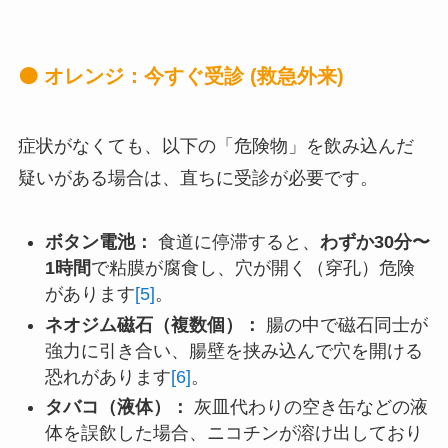
🟠 オレンジ：今すぐ受診 (救急外来)
症状がなくても、以下の「危険物」を飲み込んだ
疑いがある場合は、直ちに受診が必要です。
ボタン電池：
食道に停滞すると、
わずか30分〜
1時間
で粘膜が腐食し、穴が開く（穿孔）危険
があります
[5]
。
ネオジム磁石（複数個）：
腸の中で磁石同士が
強力に引き合い、腸壁を挟み込んで穴を開ける
恐れがあります
[6]
。
タバコ（液体）：
灰皿代わりの空き缶などの液
体を誤飲した場合、ニコチンが溶け出しており