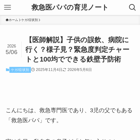
救急医パパの育児ノート
ホーム
ケガ/症状別
【医師解説】子供の誤飲、病院に
2026
行く？様子見？緊急度判定チャー
5/06
トと100均でできる鉄壁予防術
2025年11月4日
2026年5月6日
ケガ/症状別
こんにちは、救急専門医であり、3児の父でもある
「救急医パパ」です。