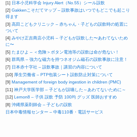
[1]
日本小児科学会 Injury Alert（No.55）シール誤飲
[2]
Gakkenこそだてマップ – 誤飲事故はいつでもどこでも起こり
得ます
[3]
高田こどもクリニック – 赤ちゃん・子どもの誤飲時の処置に
ついて
[4]
みやけ正吉商店小児科 – 子どもが誤飲した〜あわてないため
に〜
[5]
たまひよ – ＜危険＞ボタン電池等の誤飲は命が危ない！
[6]
群馬県 – 強力な磁力を持つネオジム磁石の誤飲事故に注意！
[7]
日本赤十字社 – 誤飲事故｜講習の内容について
[10]
厚生労働省 – PTP包装シート誤飲防止対策について
[9]
Management of foreign body ingestion in children (PMC)
[11]
神戸大学医学部 – 子どもが誤嚥した～あわてないために～
[12]
Lemon8 – 子供 誤飲 予防 100均 グッズ 医師おすすめ
[8]
沖縄県薬剤師会 – 子どもの誤飲
日本中毒情報センター – 中毒110番・電話サービス