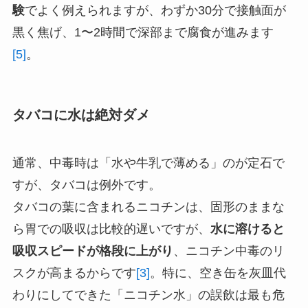
験
でよく例えられますが、わずか30分で接触面が
黒く焦げ、1〜2時間で深部まで腐食が進みます
[5]
。
タバコに水は絶対ダメ
通常、中毒時は「水や牛乳で薄める」のが定石で
すが、タバコは例外です。
タバコの葉に含まれるニコチンは、固形のままな
ら胃での吸収は比較的遅いですが、
水に溶けると
吸収スピードが格段に上がり
、ニコチン中毒のリ
スクが高まるからです
[3]
。特に、空き缶を灰皿代
わりにしてできた「ニコチン水」の誤飲は最も危