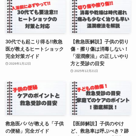
30代でも起こり得る!!救急
【救急医解説】子供の切り
医が教えるヒートショック
傷・擦り傷は消毒しない！
完全対策ガイド
「湿潤療法」の正しいやり
方と受診の目安
2026年1月12日
2025年12月21日
救急医パパが教える「子供
【医師解説】子供のやけ
の便秘」完全ガイド
ど、救急車は呼ぶべき？跡