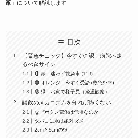
策
」について解説します。
目次
【緊急チェック】今すぐ確認！病院へ走
るべきサイン
🔴 赤：迷わず救急車 (119)
🟠 オレンジ：今すぐ受診 (救急外来)
🟢 緑：お家で様子見（経過観察）
誤飲のメカニズムを知れば怖くない
なぜボタン電池は危険なのか
タバコに水は絶対ダメ
2cmと5cmの壁