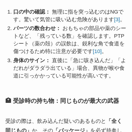
口の中の確認：
無理に指を突っ込むのはNGで
す。驚いて気管に吸い込む危険があります
[3]
。
パーツの数合わせ：
おもちゃの部品や薬のシー
トなど、「残っている数」を確認します。PTP
シート（薬の殻）の誤飲は、鋭利な角で食道を
傷つけるため特に注意が必要です
[10]
。
身体のサイン：
直後に「急に咳き込んだ」「よ
だれがダラダラ出ている」場合、異物が喉や食
道に引っかかっている可能性が高いです。
🏥 受診時の持ち物：同じものが最大の武器
受診の際は、飲み込んだ疑いのあるものと
「全く
同じもの」
か、その
「パッケージ」
を必ず持参し