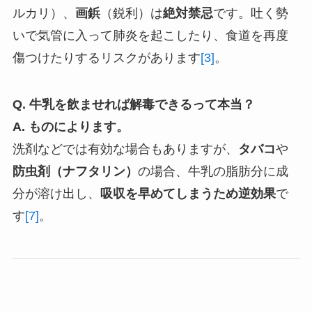
ルカリ）、
画鋲
（鋭利）は
絶対禁忌
です。吐く勢
いで気管に入って肺炎を起こしたり、食道を再度
傷つけたりするリスクがあります
[3]
。
Q. 牛乳を飲ませれば解毒できるって本当？
A. ものによります。
洗剤などでは有効な場合もありますが、
タバコ
や
防虫剤（ナフタリン）
の場合、牛乳の脂肪分に成
分が溶け出し、
吸収を早めてしまうため逆効果
で
す
[7]
。